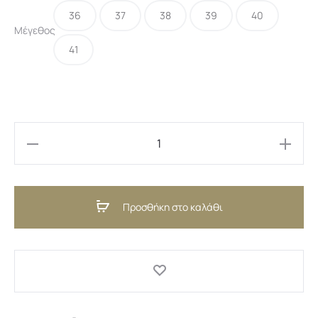
36
37
38
39
40
33,00 €.
είναι:
Μέγεθος
41
22,00 €.
Gardenia
Green
(GR)
Προσθήκη στο καλάθι
ποσότητα