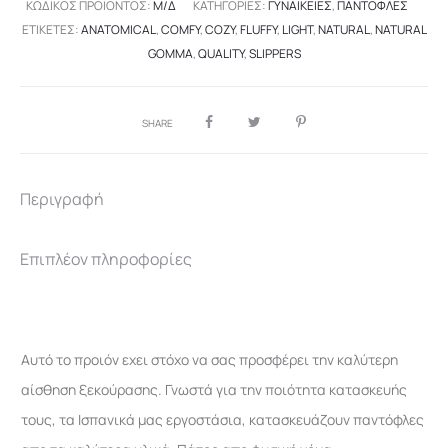
ΚΩΔΙΚΌΣ ΠΡΟΪΌΝΤΟΣ:
Μ/Δ
ΚΑΤΗΓΟΡΊΕΣ:
ΓΥΝΑΙΚΕΊΕΣ
,
ΠΑΝΤΌΦΛΕΣ
ΕΤΙΚΈΤΕΣ:
ANATOMICAL
,
COMFY
,
COZY
,
FLUFFY
,
LIGHT
,
NATURAL
,
NATURAL
GOMMA
,
QUALITY
,
SLIPPERS
SHARE
Περιγραφή
Επιπλέον πληροφορίες
Αυτό το προιόν εχει στόχο να σας προσφέρει την καλύτερη
αίσθηση ξεκούρασης. Γνωστά για την ποιότητα κατασκευής
τους, τα Ισπανικά μας εργοστάσια, κατασκευάζουν παντόφλες