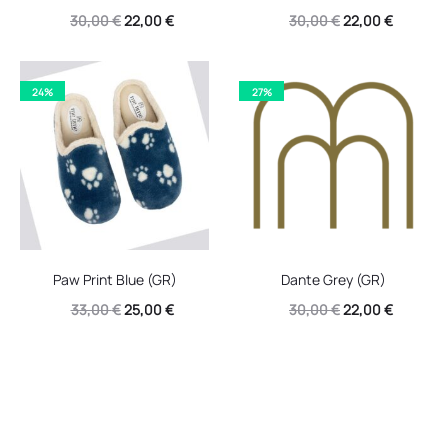
Original
Η
Original
Η
30,00
€
22,00
€
30,00
€
22,00
€
price
τρέχουσα
price
τρέχουσ
was:
τιμή
was:
τιμή
24%
27%
30,00 €.
είναι:
30,00 €.
είναι:
22,00 €.
22,00 €.
Paw Print Blue (GR)
Dante Grey (GR)
Original
Η
Original
Η
33,00
€
25,00
€
30,00
€
22,00
€
price
τρέχουσα
price
τρέχουσ
was:
τιμή
was:
τιμή
33,00 €.
είναι:
30,00 €.
είναι:
25,00 €.
22,00 €.