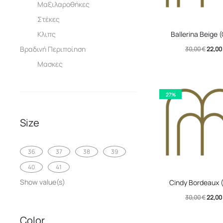
Μαξιλαροθήκες
Στέκες
Αυτό
Κλιπς
Ballerina Beige 
το
Βραδινή Περιποίηση
Origin
30,00
€
22,00
προϊό
Μασκες
price
έχει
was:
πολλα
30,00 
27%
παραλ
Οι
Size
επιλογ
μπορο
36
37
38
39
να
40
41
Αυτό
επιλεγ
Show value(s)
Cindy Bordeaux 
το
στη
Origin
30,00
€
22,00
προϊό
σελίδα
price
έχει
του
Color