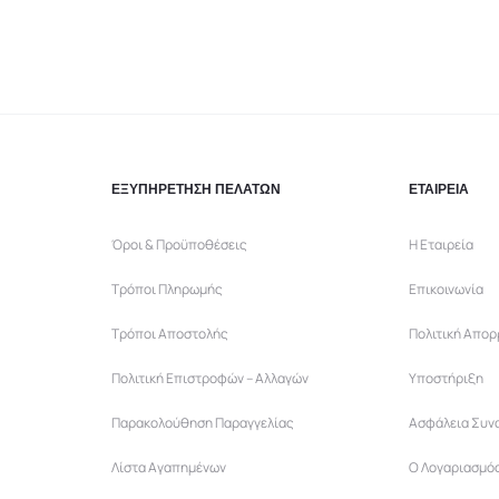
να
να
ούν
επιλεγούν
επιλεγούν
στη
στη
σελίδα
σελίδα
του
του
ντος
προϊόντος
προϊόντος
ΕΞΥΠΗΡΕΤΗΣΗ ΠΕΛΑΤΩΝ
ΕΤΑΙΡΕΙΑ
Όροι & Προϋποθέσεις
Η Εταιρεία
Τρόποι Πληρωμής
Επικοινωνία
Τρόποι Αποστολής
Πολιτική Απο
Πολιτική Επιστροφών – Αλλαγών
Υποστήριξη
Παρακολούθηση Παραγγελίας
Ασφάλεια Συν
Λίστα Αγαπημένων
Ο Λογαριασμό