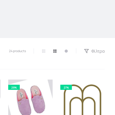
Φίλτρα
24 products
29%
27%