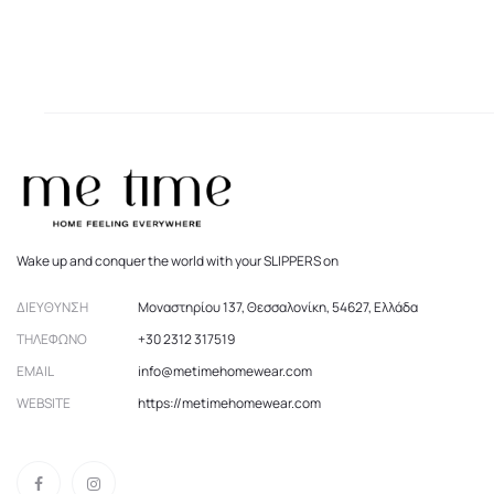
να
επιλεγ
στη
σελίδα
του
προϊό
Wake up and conquer the world with your SLIPPERS on
ΔΙΕΎΘΥΝΣΗ
Μοναστηρίου 137, Θεσσαλονίκη, 54627, Ελλάδα
ΤΗΛΈΦΩΝΟ
+30 2312 317519
EMAIL
info@metimehomewear.com
WEBSITE
https://metimehomewear.com