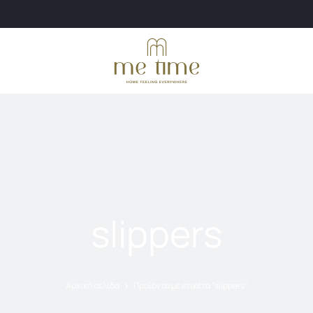
slippers
Αρχική σελίδα
Προϊόντα με ετικέτα “slippers”