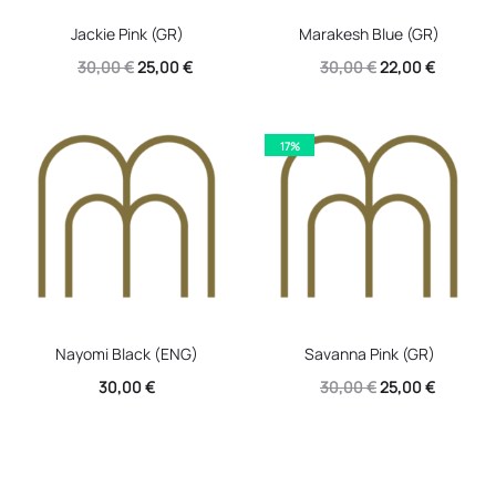
Jackie Pink (GR)
Marakesh Blue (GR)
Original
Η
Original
Η
30,00
€
25,00
€
30,00
€
22,00
€
price
τρέχουσα
price
τρέχουσ
was:
τιμή
was:
τιμή
17%
30,00 €.
είναι:
30,00 €.
είναι:
25,00 €.
22,00 €.
Nayomi Black (ENG)
Savanna Pink (GR)
Original
Η
30,00
€
30,00
€
25,00
€
price
τρέχουσ
was:
τιμή
30,00 €.
είναι: