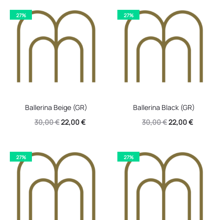
27%
27%
Ballerina Beige (GR)
Ballerina Black (GR)
Original
Η
Original
Η
30,00
€
22,00
€
30,00
€
22,00
€
price
τρέχουσα
price
τρέχουσ
was:
τιμή
was:
τιμή
27%
27%
30,00 €.
είναι:
30,00 €.
είναι:
22,00 €.
22,00 €.