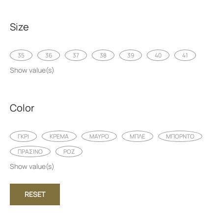
Size
35
36
37
38
39
40
41
Show value(s)
Color
ΓΚΡΙ
ΚΡΕΜΑ
ΜΑΥΡΟ
ΜΠΛΕ
ΜΠΟΡΝΤΟ
ΠΡΑΣΙΝΟ
ΡΟΖ
Show value(s)
RESET