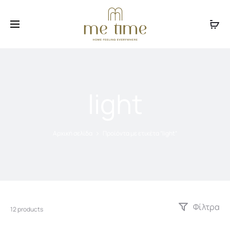
Facebook
Instagram
light
Αρχική σελίδα
Προϊόντα με ετικέτα “light”
Φίλτρα
12 products