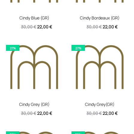
Cindy Blue (GR)
Cindy Bordeaux (GR)
Original
Η
Original
Η
30,00
€
22,00
€
30,00
€
22,00
€
price
τρέχουσα
price
τρέχουσ
was:
τιμή
was:
τιμή
27%
27%
30,00 €.
είναι:
30,00 €.
είναι:
22,00 €.
22,00 €.
Cindy Grey (GR)
Cindy Grey(GR)
Original
Η
Original
Η
30,00
€
22,00
€
30,00
€
22,00
€
price
τρέχουσα
price
τρέχουσ
was:
τιμή
was:
τιμή