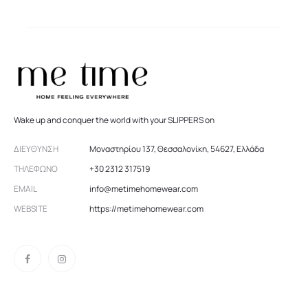
Wake up and conquer the world with your SLIPPERS on
ΔΙΕΎΘΥΝΣΗ
Μοναστηρίου 137, Θεσσαλονίκη, 54627, Ελλάδα
ΤΗΛΈΦΩΝΟ
+30 2312 317519
EMAIL
info@metimehomewear.com
WEBSITE
https://metimehomewear.com