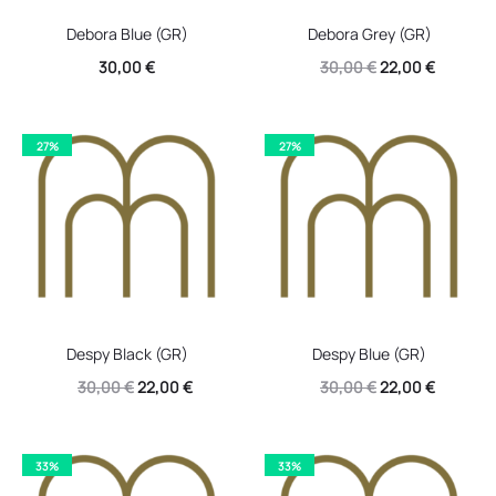
Debora Blue (GR)
Debora Grey (GR)
Original
Η
30,00
€
30,00
€
22,00
€
price
τρέχουσ
was:
τιμή
27%
27%
30,00 €.
είναι:
22,00 €.
Despy Black (GR)
Despy Blue (GR)
Original
Η
Original
Η
30,00
€
22,00
€
30,00
€
22,00
€
price
τρέχουσα
price
τρέχουσ
was:
τιμή
was:
τιμή
33%
33%
30,00 €.
είναι:
30,00 €.
είναι: