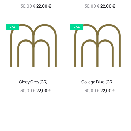
Original
Η
Original
Η
30,00
€
22,00
€
30,00
€
22,00
€
price
τρέχουσα
price
τρέχουσ
was:
τιμή
was:
τιμή
27%
27%
30,00 €.
είναι:
30,00 €.
είναι:
22,00 €.
22,00 €.
Cindy Grey(GR)
College Blue (GR)
Original
Η
Original
Η
30,00
€
22,00
€
30,00
€
22,00
€
price
τρέχουσα
price
τρέχουσ
was:
τιμή
was:
τιμή
30,00 €.
είναι:
30,00 €.
είναι:
22,00 €.
22,00 €.