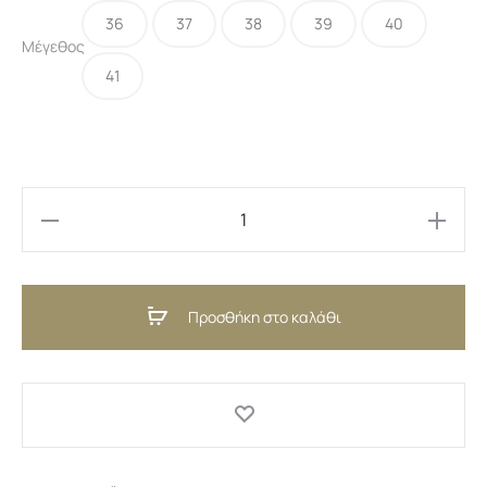
36
37
38
39
40
33,00 €.
είναι:
Μέγεθος
41
22,00 €.
Gardenia
Crema
(GR)
Προσθήκη στο καλάθι
ποσότητα