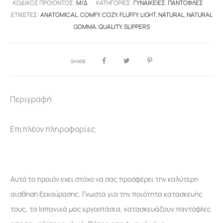
ΚΩΔΙΚΌΣ ΠΡΟΪΌΝΤΟΣ:
Μ/Δ
ΚΑΤΗΓΟΡΊΕΣ:
ΓΥΝΑΙΚΕΊΕΣ
,
ΠΑΝΤΌΦΛΕΣ
ΕΤΙΚΈΤΕΣ:
ANATOMICAL
,
COMFY
,
COZY
,
FLUFFY
,
LIGHT
,
NATURAL
,
NATURAL
GOMMA
,
QUALITY
,
SLIPPERS
SHARE
Περιγραφή
Επιπλέον πληροφορίες
Αυτό το προιόν εχει στόχο να σας προσφέρει την καλύτερη
αίσθηση ξεκούρασης. Γνωστά για την ποιότητα κατασκευής
τους, τα Ισπανικά μας εργοστάσια, κατασκευάζουν παντόφλες