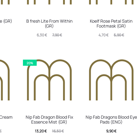
ce (GR)
B fresh Lite From Within
Koelf Rose Petal Satin
(GR)
Footmask (GR)
Original
Η
Original
Η
6,30
€
7,90
€
4,70
€
5,90
€
τρέχουσα
price
τρέχουσα
price
τιμή
was:
τιμή
was:
είναι:
7,90 €.
είναι:
5,90 €.
20%
6,30 €.
4,70 €.
x Cream
Nip Fab Dragon Blood Fix
Nip Fab Dragons Blood Eye
Essence Mist (GR)
Pads (ENG)
Η
Original
€
13,20
€
16,50
€
9,90
€