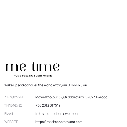
Wake up and conquer the world with your SLIPPERS on
ΔΙΕΎΘΥΝΣΗ
Μοναστηρίου 137, Θεσσαλονίκη, 54627, Ελλάδα
ΤΗΛΈΦΩΝΟ
+30 2312 317519
EMAIL
info@metimehomewear.com
WEBSITE
https://metimehomewear.com