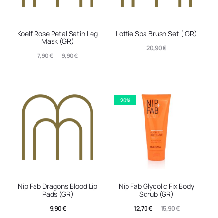
Koelf Rose Petal Satin Leg
Lottie Spa Brush Set ( GR)
Mask (GR)
20,90
€
Original
Η
7,90
€
9,90
€
τρέχουσα
price
τιμή
was:
είναι:
9,90 €.
20%
7,90 €.
Nip Fab Dragons Blood Lip
Nip Fab Glycolic Fix Body
Pads (GR)
Scrub (GR)
Η
Original
9,90
€
12,70
€
15,90
€