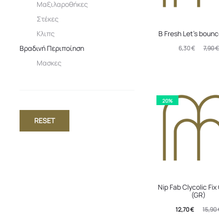
Μαξιλαροθήκες
Στέκες
Κλιπς
B Fresh Let’s boun
Βραδινή Περιποίηση
Original
Η
6,30
€
7,90
€
Μασκες
τρέχουσα
price
τιμή
was:
είναι:
7,90 €.
20%
6,30 €.
RESET
Nip Fab Clycolic Fi
(GR)
Η
Original
12,70
€
15,90