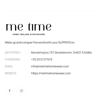
Wake up and conquer the world with your SLIPPERS on
ΔΙΕΎΘΥΝΣΗ
Μοναστηρίου 137, Θεσσαλονίκη, 54627, Ελλάδα
ΤΗΛΈΦΩΝΟ
+30 2312 317519
EMAIL
info@metimehomewear.com
WEBSITE
https://metimehomewear.com