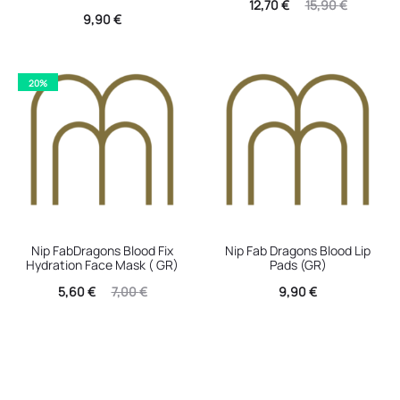
Η
Original
12,70
€
15,90
€
9,90
€
τρέχουσα
price
τιμή
was:
είναι:
15,90 €.
20%
12,70 €.
Nip FabDragons Blood Fix
Nip Fab Dragons Blood Lip
Hydration Face Mask ( GR)
Pads (GR)
Η
Original
5,60
€
7,00
€
9,90
€
τρέχουσα
price
τιμή
was:
είναι:
7,00 €.
5,60 €.