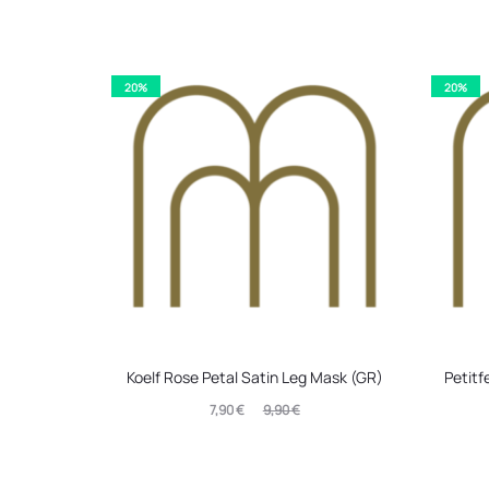
20%
20%
Koelf Rose Petal Satin Leg Mask (GR)
Petitf
Original
Η
7,90
€
9,90
€
τρέχουσα
price
τρέ
τιμή
was: