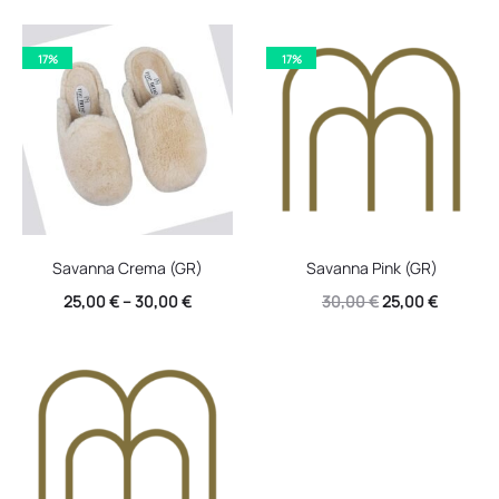
price
τρέχουσα
price
τρέχουσ
was:
τιμή
was:
τιμή
17%
17%
30,00 €.
είναι:
30,00 €.
είναι:
22,00 €.
22,00 €.
Savanna Crema (GR)
Savanna Pink (GR)
Original
Η
25,00
€
–
30,00
€
30,00
€
25,00
€
price
τρέχουσ
was:
τιμή
30,00 €.
είναι:
25,00 €.