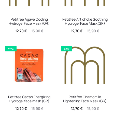
Petitfee Agave Cooling
Petitfee Artichoke Soothing
Hydrogel Face Mask (GR)
Hydrogel Face Mask(GR)
Η
Original
Η
Original
12,70
€
15,90
€
12,70
€
15,90
€
τρέχουσα
price
τρέχουσα
price
τιμή
was:
τιμή
was:
20%
20%
είναι:
15,90 €.
είναι:
15,90 €.
12,70 €.
12,70 €.
Petitfee Cacao Energizing
Petitfee Chamomile
Hydrogel face mask (GR)
Lightening Face Mask (GR)
Η
Original
Η
Original
12,70
€
15,90
€
12,70
€
15,90
€