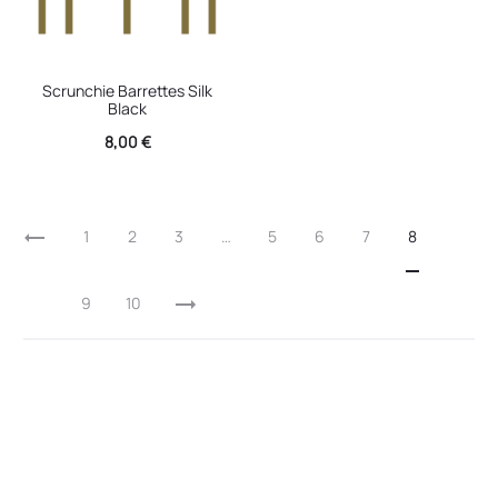
Scrunchie Barrettes Silk
Black
8,00
€
1
2
3
…
5
6
7
8
9
10