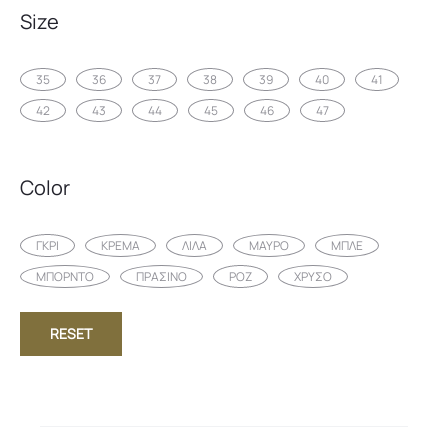
Size
35
36
37
38
39
40
41
42
43
44
45
46
47
Color
ΓΚΡΙ
ΚΡΕΜΑ
ΛΙΛΑ
ΜΑΥΡΟ
ΜΠΛΕ
ΜΠΟΡΝΤΟ
ΠΡΑΣΙΝΟ
ΡΟΖ
ΧΡΥΣΟ
RESET