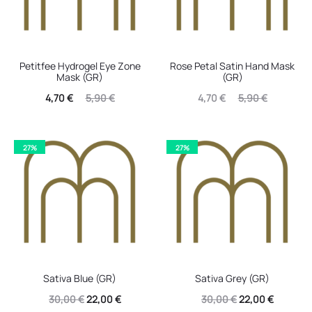
Petitfee Hydrogel Eye Zone
Rose Petal Satin Hand Mask
Mask (GR)
(GR)
Η
Original
Η
Original
4,70
€
5,90
€
4,70
€
5,90
€
τρέχουσα
price
τρέχουσα
price
τιμή
was:
τιμή
was:
27%
27%
είναι:
5,90 €.
είναι:
5,90 €.
4,70 €.
4,70 €.
Sativa Blue (GR)
Sativa Grey (GR)
Original
Η
Original
Η
30,00
€
22,00
€
30,00
€
22,00
€