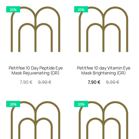
20%
20%
Petitfee 10 Day Peptide Eye
Petitfee 10 day Vitamin Eye
Mask Rejuvenating (GR)
Mask Brightening (GR)
Η
Original
Η
Original
7,90
€
9,90
€
7,90
€
9,90
€
τρέχουσα
price
τρέχουσα
price
τιμή
was:
τιμή
was:
20%
20%
είναι:
9,90 €.
είναι:
9,90 €.
7,90 €.
7,90 €.