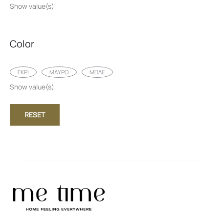
Show value(s)
Color
ΓΚΡΙ
ΜΑΥΡΟ
ΜΠΛΕ
Show value(s)
RESET