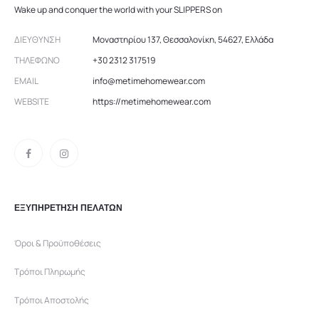
Wake up and conquer the world with your SLIPPERS on
ΔΙΕΎΘΥΝΣΗ
Μοναστηρίου 137, Θεσσαλονίκη, 54627, Ελλάδα
ΤΗΛΈΦΩΝΟ
+30 2312 317519
EMAIL
info@metimehomewear.com
WEBSITE
https://metimehomewear.com
ΕΞΥΠΗΡΕΤΗΣΗ ΠΕΛΑΤΩΝ
Όροι & Προϋποθέσεις
Τρόποι Πληρωμής
Τρόποι Αποστολής