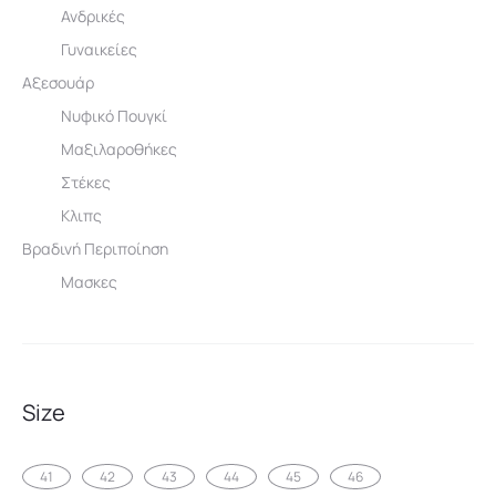
Ανδρικές
Γυναικείες
Αξεσουάρ
Νυφικό Πουγκί
Μαξιλαροθήκες
Στέκες
Κλιπς
Βραδινή Περιποίηση
Μασκες
Size
41
42
43
44
45
46