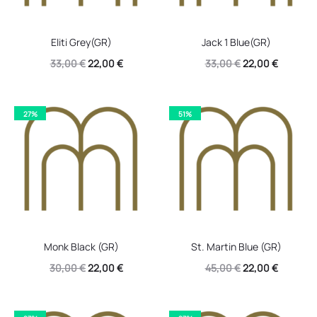
Eliti Grey(GR)
Jack 1 Blue(GR)
Original
Η
Original
Η
33,00
€
22,00
€
33,00
€
22,00
€
price
τρέχουσα
price
τρέχουσ
was:
τιμή
was:
τιμή
27%
51%
33,00 €.
είναι:
33,00 €.
είναι:
22,00 €.
22,00 €.
Monk Black (GR)
St. Martin Blue (GR)
Original
Η
Original
Η
30,00
€
22,00
€
45,00
€
22,00
€
price
τρέχουσα
price
τρέχουσ
was:
τιμή
was:
τιμή