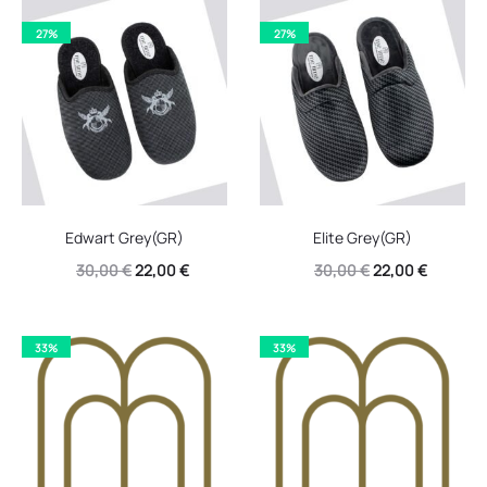
27%
27%
Edwart Grey(GR)
Elite Grey(GR)
Original
Η
Original
Η
30,00
€
22,00
€
30,00
€
22,00
€
price
τρέχουσα
price
τρέχουσ
was:
τιμή
was:
τιμή
33%
33%
30,00 €.
είναι:
30,00 €.
είναι:
22,00 €.
22,00 €.