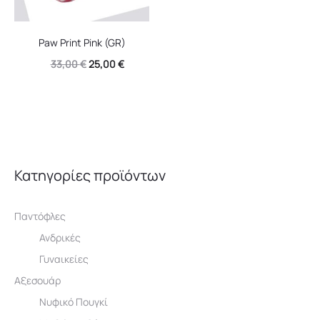
Paw Print Pink (GR)
Original
Η
33,00
€
25,00
€
price
τρέχουσα
was:
τιμή
33,00 €.
είναι:
25,00 €.
Κατηγορίες προϊόντων
Παντόφλες
Ανδρικές
Γυναικείες
Αξεσουάρ
Νυφικό Πουγκί