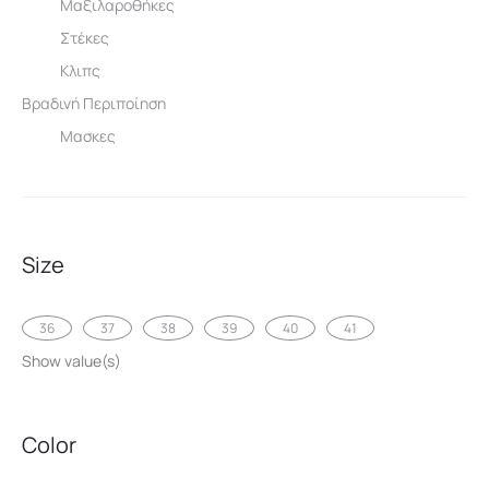
Μαξιλαροθήκες
Στέκες
Κλιπς
Βραδινή Περιποίηση
Μασκες
Size
36
37
38
39
40
41
Show value(s)
Color