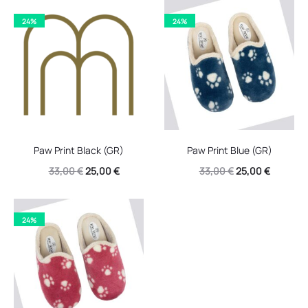
24%
24%
Paw Print Black (GR)
Paw Print Blue (GR)
Original
Η
Original
Η
33,00
€
25,00
€
33,00
€
25,00
€
price
τρέχουσα
price
τρέχουσ
was:
τιμή
was:
τιμή
24%
33,00 €.
είναι:
33,00 €.
είναι:
25,00 €.
25,00 €.