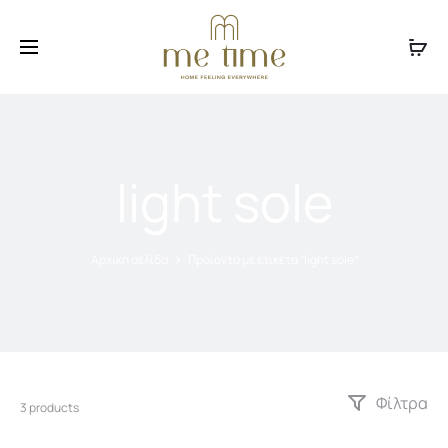
Facebook
Instagram
light sole
Αρχική σελίδα
Προϊόντα με ετικέτα “light sole”
Φίλτρα
3 products