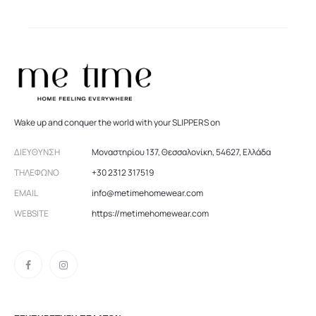
Wake up and conquer the world with your SLIPPERS on
ΔΙΕΎΘΥΝΣΗ
Μοναστηρίου 137, Θεσσαλονίκη, 54627, Ελλάδα
ΤΗΛΈΦΩΝΟ
+30 2312 317519
EMAIL
info@metimehomewear.com
WEBSITE
https://metimehomewear.com