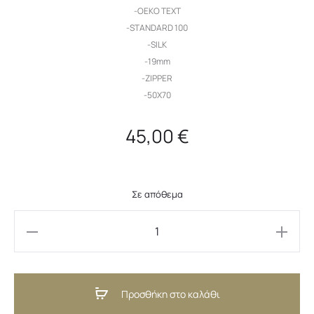
-OEKO TEXT
-STANDARD 100
-SILK
-19mm
-ZIPPER
-50X70
45,00
€
Σε απόθεμα
Silk
Pillowcase
Ivory
Προσθήκη στο καλάθι
(GR)