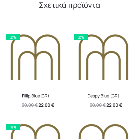
Σχετικά προϊόντα
27%
27%
Fillip Blue(GR)
Despy Blue (GR)
Original
Η
Original
Η
30,00
€
22,00
€
30,00
€
22,00
€
price
τρέχουσα
price
τρέχουσ
was:
τιμή
was:
τιμή
17%
30,00 €.
είναι:
30,00 €.
είναι: