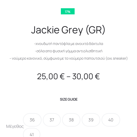
17%
Jackie Grey (GR)
-χνουδωτή παντόφλα με ανοιχτά δάχτυλα
-σόλα απο φυσική γόμμα αντιολισθητική
– νούμερο κανονικό, σύμφωνα με το νούμερο παπουτσιού (οχι sneaker)
25,00
€
–
30,00
€
SIZE GUIDE
36
37
38
39
40
Μέγεθος
41