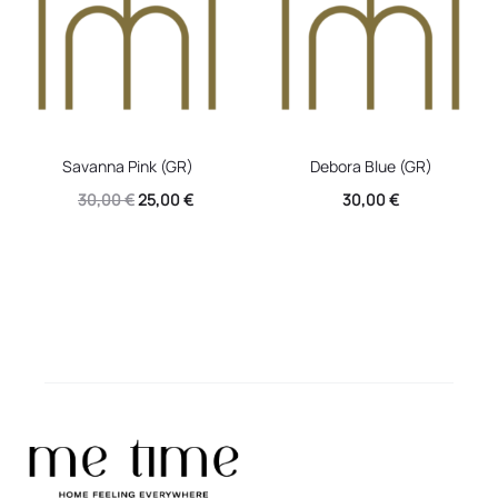
22,00 €.
22,00 €.
Savanna Pink (GR)
Debora Blue (GR)
Original
Η
30,00
€
25,00
€
30,00
€
price
τρέχουσα
was:
τιμή
30,00 €.
είναι:
25,00 €.