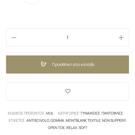
Jackie
Grey
(GR)
Προσθήκη στο καλάθι
ποσότητα
ΚΩΔΙΚΌΣ ΠΡΟΪΌΝΤΟΣ:
Μ/Δ
ΚΑΤΗΓΟΡΊΕΣ:
ΓΥΝΑΙΚΕΊΕΣ
,
ΠΑΝΤΌΦΛΕΣ
ΕΤΙΚΈΤΕΣ:
ANTISCIVOLO
,
GOMMA
,
MONTBLANK TEXTILE
,
NON SLIPPERY
,
OPEN TOE
,
RELAX
,
SOFT