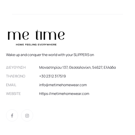
Wake up and conquer the world with your SLIPPERS on
ΔΙΕΎΘΥΝΣΗ
Μοναστηρίου 137, Θεσσαλονίκη, 54627, Ελλάδα
ΤΗΛΈΦΩΝΟ
+30 2312 317519
EMAIL
info@metimehomewear.com
WEBSITE
https://metimehomewear.com