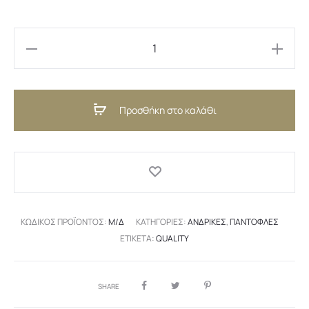
Dante
Black
(GR)
Προσθήκη στο καλάθι
ποσότητα
ΚΩΔΙΚΌΣ ΠΡΟΪΌΝΤΟΣ:
Μ/Δ
ΚΑΤΗΓΟΡΊΕΣ:
ΑΝΔΡΙΚΈΣ
,
ΠΑΝΤΌΦΛΕΣ
ΕΤΙΚΈΤΑ:
QUALITY
SHARE