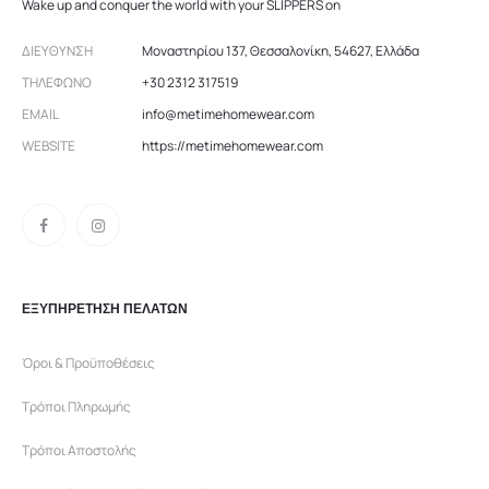
Wake up and conquer the world with your SLIPPERS on
ΔΙΕΎΘΥΝΣΗ
Μοναστηρίου 137, Θεσσαλονίκη, 54627, Ελλάδα
ΤΗΛΈΦΩΝΟ
+30 2312 317519
EMAIL
info@metimehomewear.com
WEBSITE
https://metimehomewear.com
ΕΞΥΠΗΡΕΤΗΣΗ ΠΕΛΑΤΩΝ
Όροι & Προϋποθέσεις
Τρόποι Πληρωμής
Τρόποι Αποστολής