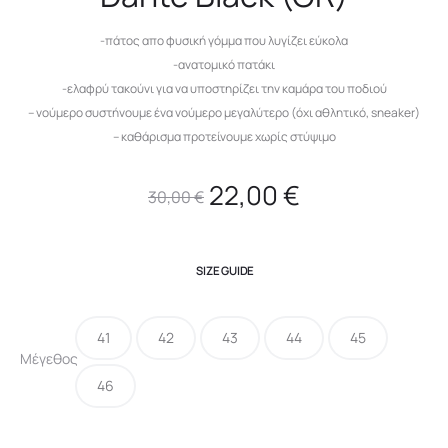
-πάτος απο φυσική γόμμα που λυγίζει εύκολα
-ανατομικό πατάκι
-ελαφρύ τακούνι για να υποστηρίζει την καμάρα του ποδιού
– νούμερο συστήνουμε ένα νούμερο μεγαλύτερο (όχι αθλητικό, sneaker)
– καθάρισμα προτείνουμε χωρίς στύψιμο
Original
Η
22,00
€
30,00
€
price
τρέχουσα
SIZE GUIDE
was:
τιμή
41
42
43
44
45
30,00 €.
είναι:
Μέγεθος
46
22,00 €.