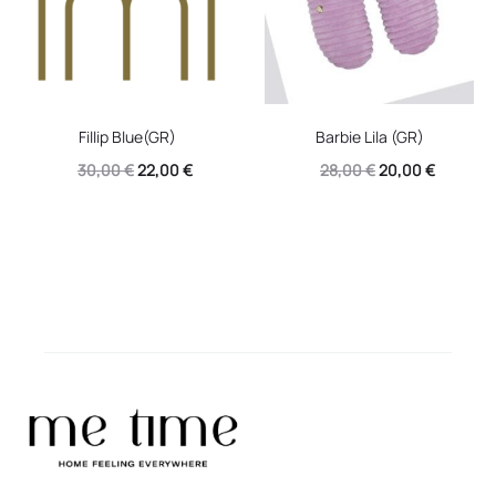
Fillip Blue(GR)
Barbie Lila (GR)
Original
Η
Original
Η
30,00
€
22,00
€
28,00
€
20,00
€
price
τρέχουσα
price
τρέχουσ
was:
τιμή
was:
τιμή
30,00 €.
είναι:
28,00 €.
είναι:
22,00 €.
20,00 €.