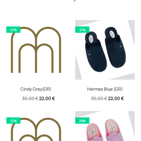
27%
27%
Cindy Grey(GR)
Hermes Blue (GR)
Original
Η
Original
Η
30,00
€
22,00
€
30,00
€
22,00
€
price
τρέχουσα
price
τρέχουσ
was:
τιμή
was:
τιμή
27%
29%
30,00 €.
είναι:
30,00 €.
είναι:
22,00 €.
22,00 €.