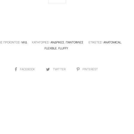
ΌΣ ΠΡΟΪΌΝΤΟΣ:
Μ/Δ
ΚΑΤΗΓΟΡΊΕΣ:
ΑΝΔΡΙΚΈΣ
,
ΠΑΝΤΌΦΛΕΣ
ΕΤΙΚΈΤΕΣ:
ANATOMICAL
,
FLEXIBLE
,
FLUFFY
SHARE
FACEBOOK
TWITTER
PINTEREST