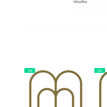
Μέγεθος
17%
27%