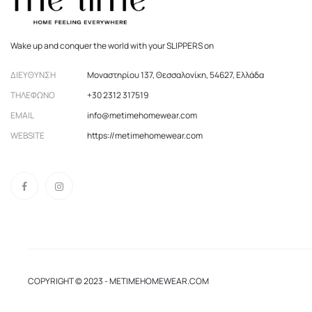
σελίδα
του
προϊόντος
Wake up and conquer the world with your SLIPPERS on
ΔΙΕΎΘΥΝΣΗ
Μοναστηρίου 137, Θεσσαλονίκη, 54627, Ελλάδα
ΤΗΛΈΦΩΝΟ
+30 2312 317519
EMAIL
info@metimehomewear.com
WEBSITE
https://metimehomewear.com
COPYRIGHT © 2023 - METIMEHOMEWEAR.COM