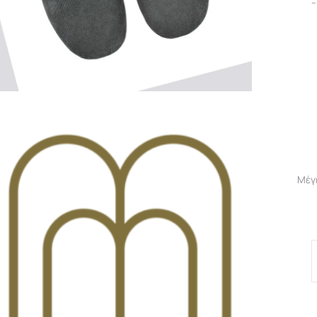
–
Μέγ