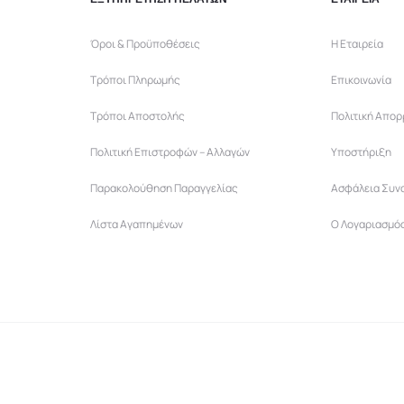
σελίδα
σελίδα
του
του
Όροι & Προϋποθέσεις
Η Εταιρεία
προϊόντος
προϊόντος
Τρόποι Πληρωμής
Επικοινωνία
Τρόποι Αποστολής
Πολιτική Απο
Πολιτική Επιστροφών – Αλλαγών
Υποστήριξη
Παρακολούθηση Παραγγελίας
Ασφάλεια Συν
Λίστα Αγαπημένων
Ο Λογαριασμό