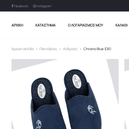
Facebook
Instagram
ΑΡΧΙΚΉ
ΚΑΤΆΣΤΗΜΑ
Ο ΛΟΓΑΡΙΑΣΜΌΣ ΜΟΥ
ΚΑΛΆΘΙ
Αρχική σελίδα
Παντόφλες
Ανδρικές
Chirano Blue (GR)