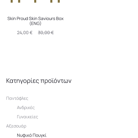
Skin Proud Skin Saviours Box
(ENG)
Η
Original
24,00
€
30,00
€
τρέχουσα
price
τιμή
was:
είναι:
30,00 €.
24,00 €.
Κατηγορίες προϊόντων
Παντόφλες
Ανδρικές
Γυναικείες
Αξεσουάρ
Νυφικό Πουγκί