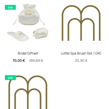
30%
Bridal Giftset
Lottie Spa Brush Set ( GR)
Η
Original
70,00
€
100,00
€
20,90
€
ρέχουσα
price
τιμή
was:
20%
είναι:
100,00 €.
70,00 €.