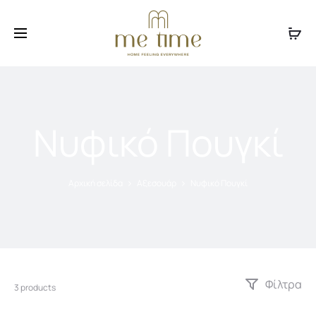
Facebook
Instagram
Νυφικό Πουγκί
Αρχική σελίδα
Αξεσουάρ
Νυφικό Πουγκί
Φίλτρα
3 products